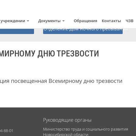
 учреждении
Документы
Обращения
Контакты
ЧЗВ
Отделение-Дом ночного пребывания
МИРНОМУ ДНЮ ТРЕЗВОСТИ
кция посвещенная Всемирному дню трезвости
Руководящие органы
Министерство труда и социального развития
4-88-01
Новосибирской области