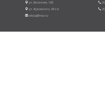
ул. Весенняя, 10б
30
ул. Жуковского, 98 к.6
30
okcsa@nso.ru